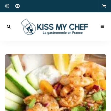
Actualités
gastronomiques
Kiss
et
recettes
My
Chef