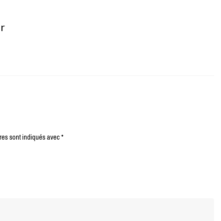
er
res sont indiqués avec
*