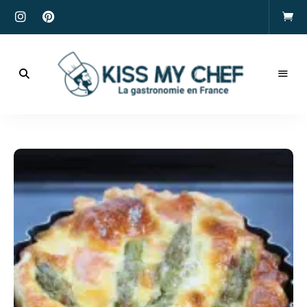
Actualités
gastronomiques
Kiss
et
recettes
My
Chef