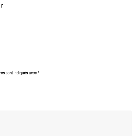
er
res sont indiqués avec
*