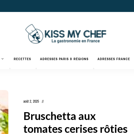
Actualités
gastronomiques
Kiss
RECETTES
ADRESSES PARIS & RÉGIONS
ADRESSES FRANCE
et
recettes
My
Chef
août 2, 2025
Bruschetta aux
tomates cerises rôties