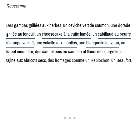
Roussanne
Des
gambas grillées aux herbes,
un
ceviche vert de saumon
, une
dorade
grillée au fenouil
, un
cheesecake à la truite fumée
, un
cabillaud au beurre
d’orange vanillé
, une
volaille aux morilles
, une
blanquette de veau
, un
turbot meunière
, des
cannellonis au saumon et fleurs de courgette
, un
tajine aux abricots secs
, des fromages comme un Reblochon, un Beaufort.