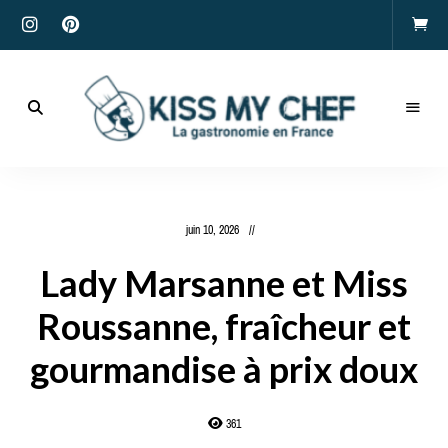
Actualités
gastronomiques
Kiss
et
recettes
My
juin 10, 2026
Chef
Lady Marsanne et Miss
Roussanne, fraîcheur et
gourmandise à prix doux
361