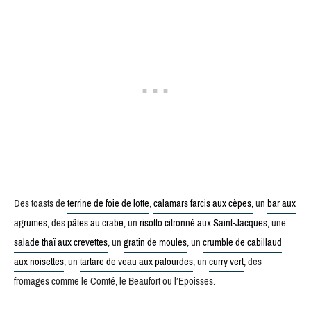
Des toasts de
terrine de foie de lotte
,
calamars farcis aux cèpes,
un
bar aux
agrumes
, des
pâtes au crabe
, un
risotto citronné aux Saint-Jacques
, une
salade thaï aux crevettes
, un
gratin de moules
, un
crumble de cabillaud
aux noisettes
, un
tartare de veau aux palourdes
, un
curry vert
, des
fromages comme le Comté, le Beaufort ou l’Epoisses.