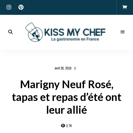
Actualités
gastronomiques
Kiss
et
recettes
My
avril 26, 2019
Chef
Marigny Neuf Rosé,
tapas et repas d’été ont
leur allié
2.7K