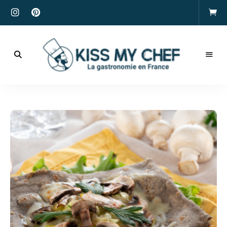
Actualités
gastronomiques
Kiss
et
recettes
My
Chef