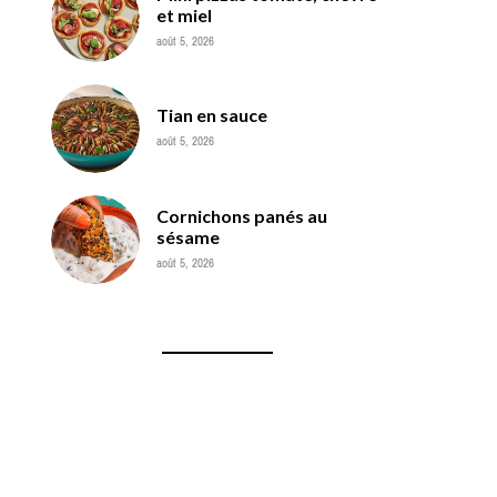
et miel
août 5, 2026
Tian en sauce
août 5, 2026
Cornichons panés au
sésame
août 5, 2026