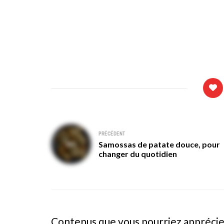
Navigation
PRÉCÉDENT
Samossas de patate douce, pour
de
changer du quotidien
l’article
Contenus que vous pourriez appréci