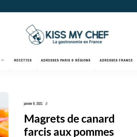
Actualités
gastronomiques
Kiss
RECETTES
ADRESSES PARIS & RÉGIONS
ADRESSES FRANCE
et
recettes
My
Chef
janvier 9, 2021
Magrets de canard
farcis aux pommes