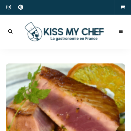
Actualités
gastronomiques
Kiss
et
recettes
My
Chef