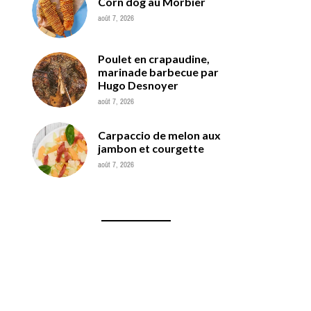
Corn dog au Morbier
août 7, 2026
Poulet en crapaudine,
marinade barbecue par
Hugo Desnoyer
août 7, 2026
Carpaccio de melon aux
jambon et courgette
août 7, 2026