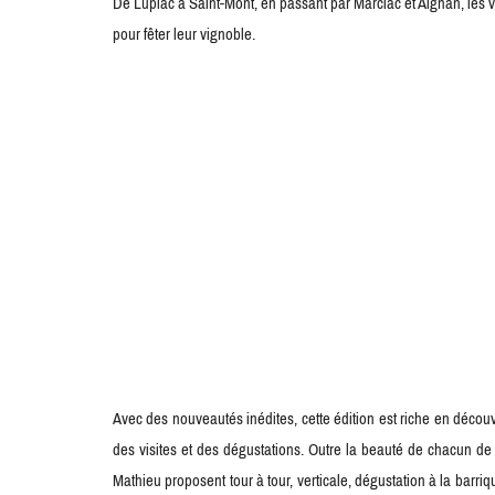
De Lupiac à Saint-Mont, en passant par Marciac et Aignan, les vi
pour fêter leur vignoble.
Avec des nouveautés inédites, cette édition est riche en décou
des visites et des dégustations. Outre la beauté de chacun de
Mathieu proposent tour à tour, verticale, dégustation à la barr