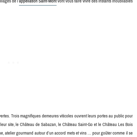
llages de l’
appellation Saint-Mont
vont vous faire vivre des instants inoubliables
vertes. Trois magnifiques demeures viticoles ouvrent leurs portes au public pour
 leur site, le Château de Sabazan, le Château Saint-Go et le Château Les Bois
ique, atelier gourmand autour d’un accord mets et vins … pour goûter comme il se