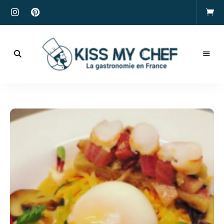
Actualités
gastronomiques
Kiss
et
recettes
My
Chef