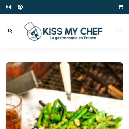
Actualités
gastronomiques
Kiss
et
recettes
My
Chef