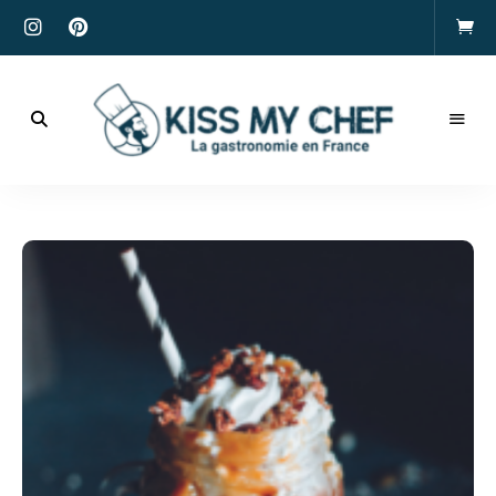
Actualités
gastronomiques
Kiss
et
recettes
My
Chef