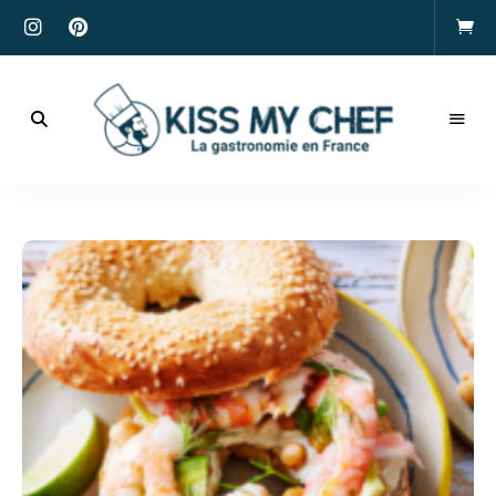
Actualités
gastronomiques
Kiss
et
recettes
My
Chef