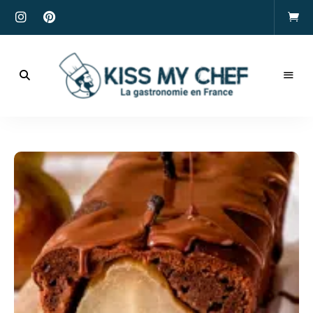
Actualités
gastronomiques
Kiss
et
recettes
My
Chef