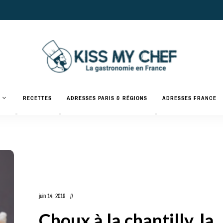
Actualités
gastronomiques
Kiss
RECETTES
ADRESSES PARIS & RÉGIONS
ADRESSES FRANCE
et
recettes
My
Chef
juin 14, 2019
Choux à la chantilly, la