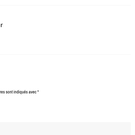
er
res sont indiqués avec
*