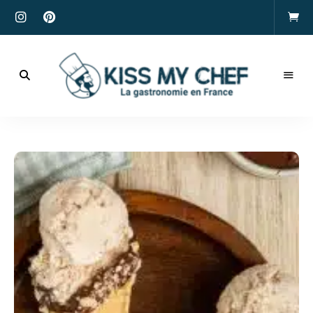
Actualités
gastronomiques
Kiss
et
recettes
My
Chef