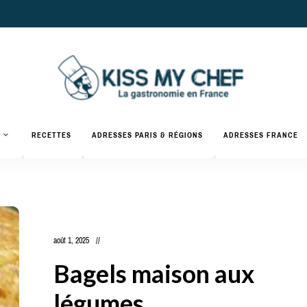
Actualités
gastronomiques
Kiss
RECETTES
ADRESSES PARIS & RÉGIONS
ADRESSES FRANCE
et
recettes
My
Chef
août 1, 2025
Bagels maison aux
légumes