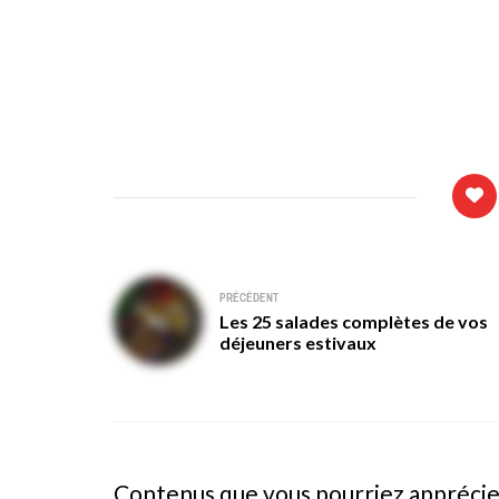
Navigation
PRÉCÉDENT
Les 25 salades complètes de vos
de
déjeuners estivaux
l’article
Contenus que vous pourriez appréci