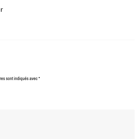
er
res sont indiqués avec
*