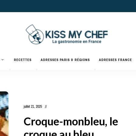
Actualités
gastronomiques
Kiss
RECETTES
ADRESSES PARIS & RÉGIONS
ADRESSES FRANCE
et
recettes
My
Chef
juillet 21, 2025
Croque-monbleu, le
croque au bleu