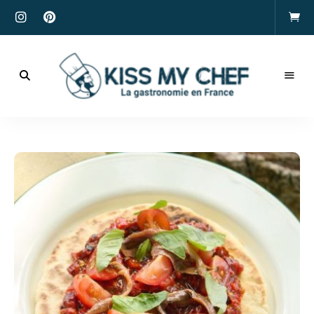
Actualités
gastronomiques
Kiss
et
recettes
My
Chef