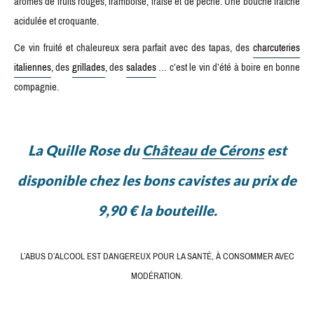
arômes de fruits rouges, framboise, fraise et de pêche. Une bouche fraîche
acidulée et croquante.
Ce vin fruité et chaleureux sera parfait avec des tapas, des
charcuteries
italiennes
, des
grillades
, des
salades
… c’est le vin d’été à boire en bonne
compagnie.
La Quille Rose du
Château de Cérons
est
disponible chez les bons cavistes au prix de
9,90 € la bouteille.
L’ABUS D’ALCOOL EST DANGEREUX POUR LA SANTÉ, À CONSOMMER AVEC
MODÉRATION.