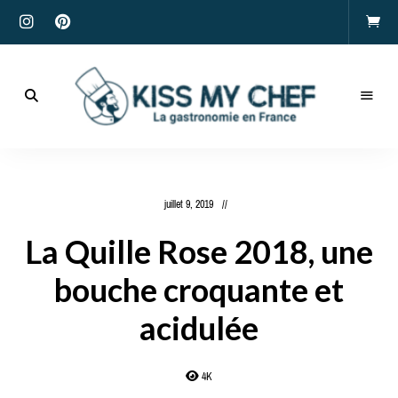
Actualités
gastronomiques
Kiss
et
recettes
My
juillet 9, 2019
Chef
La Quille Rose 2018, une
bouche croquante et
acidulée
4K