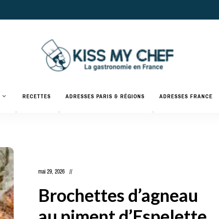
Actualités
gastronomiques
Kiss
RECETTES
ADRESSES PARIS & RÉGIONS
ADRESSES FRANCE
et
recettes
My
Chef
mai 29, 2026
Brochettes d’agneau
au piment d’Espelette