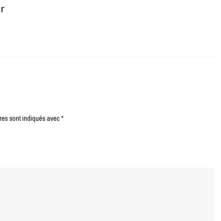
er
res sont indiqués avec
*