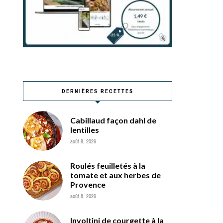
DERNIÈRES RECETTES
Cabillaud façon dahl de
lentilles
août 8, 2026
Roulés feuilletés à la
tomate et aux herbes de
Provence
août 8, 2026
Involtini de courgette à la