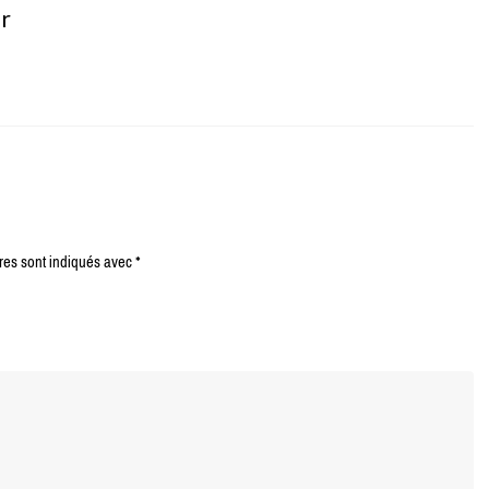
er
res sont indiqués avec
*