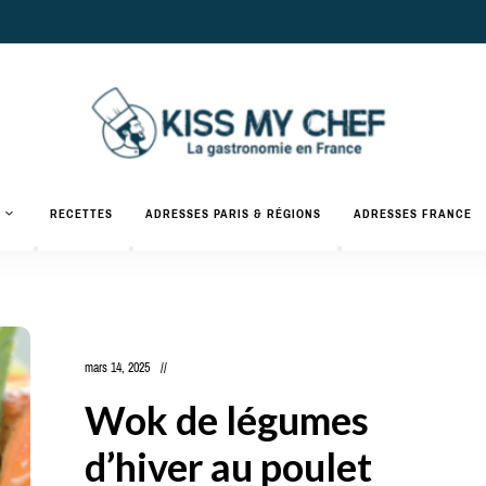
Actualités
gastronomiques
Kiss
RECETTES
ADRESSES PARIS & RÉGIONS
ADRESSES FRANCE
et
recettes
My
Chef
mars 14, 2025
Wok de légumes
d’hiver au poulet