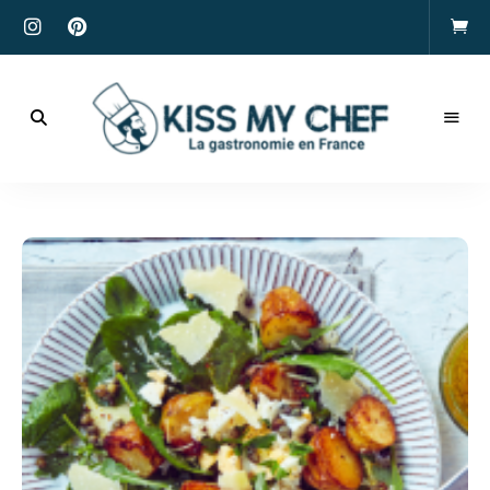
Actualités
gastronomiques
Kiss
et
recettes
My
Chef