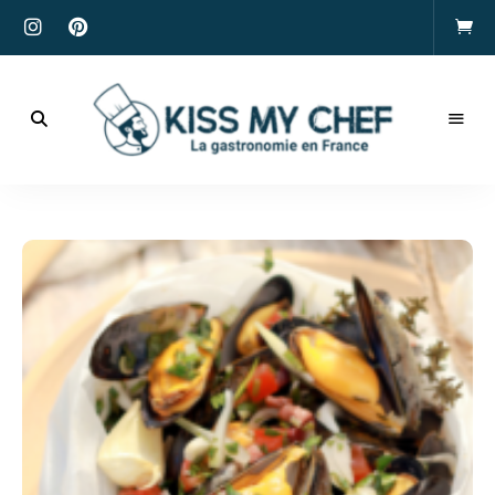
Actualités
gastronomiques
Kiss
et
recettes
My
Chef