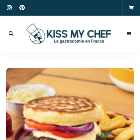
Actualités
gastronomiques
Kiss
et
recettes
My
Chef