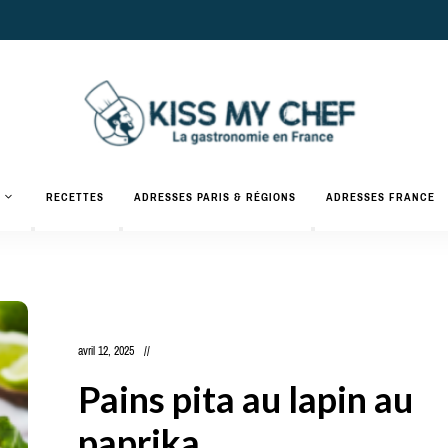
Actualités
gastronomiques
Kiss
RECETTES
ADRESSES PARIS & RÉGIONS
ADRESSES FRANCE
et
recettes
My
Chef
avril 12, 2025
Pains pita au lapin au
paprika