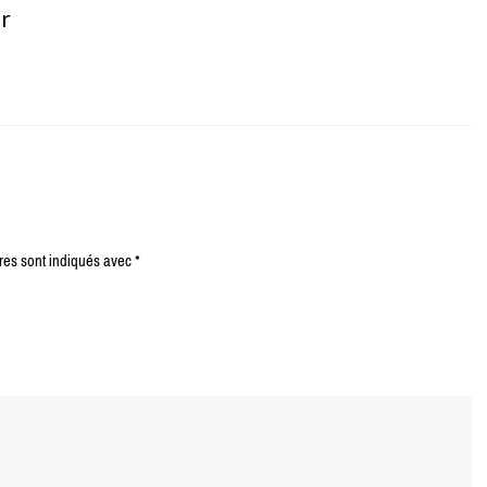
er
res sont indiqués avec
*