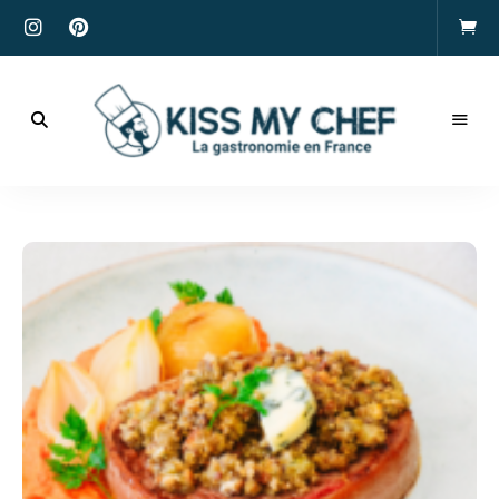
Actualités
gastronomiques
Kiss
et
recettes
My
Chef