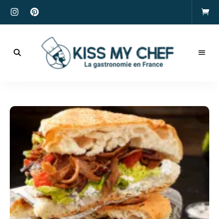
Actualités
gastronomiques
Kiss
et
recettes
My
Chef