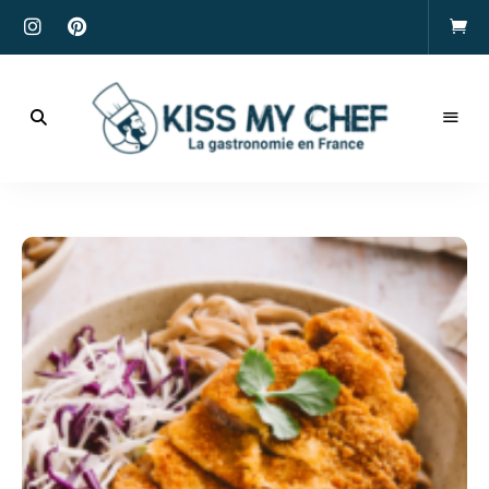
Actualités
gastronomiques
Kiss
et
recettes
My
Chef