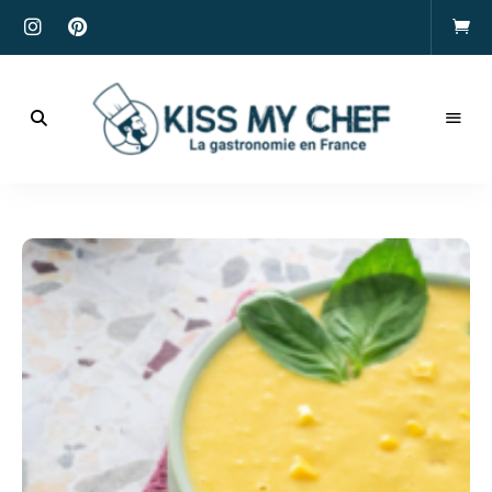
Actualités
gastronomiques
Kiss
et
recettes
My
Chef