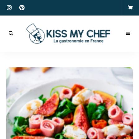
Actualités
gastronomiques
Kiss
et
recettes
My
Chef