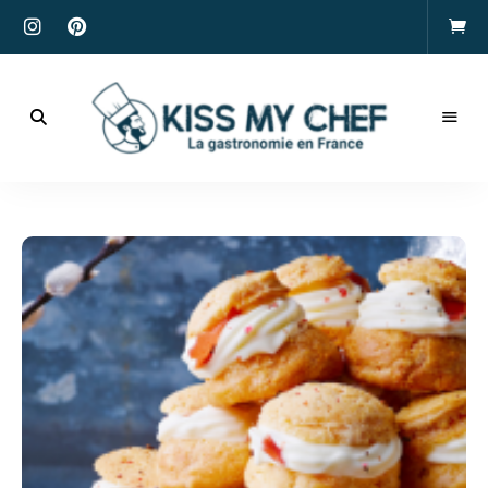
Actualités
gastronomiques
Kiss
et
recettes
My
Chef