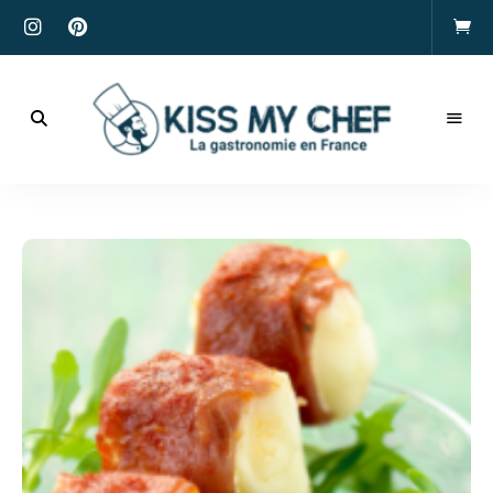
Actualités
gastronomiques
Kiss
et
recettes
My
Chef