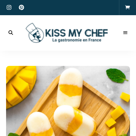
Actualités
gastronomiques
Kiss
et
recettes
My
Chef