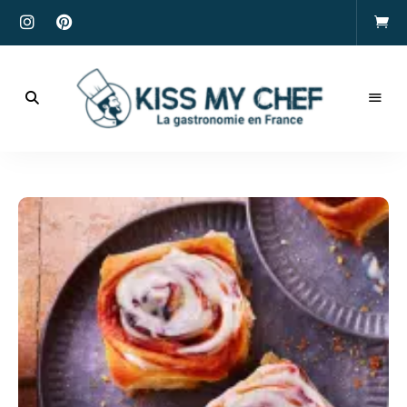
Actualités
gastronomiques
Kiss
et
recettes
My
Chef