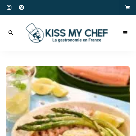
Actualités
gastronomiques
Kiss
et
recettes
My
Chef