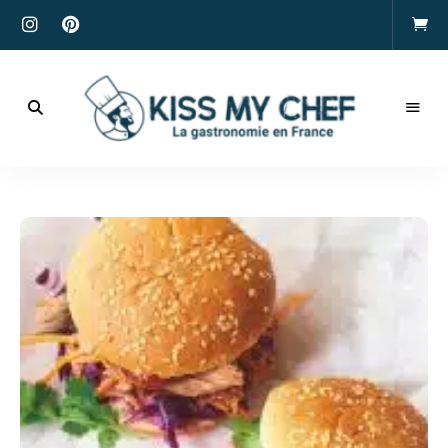
Actualités
gastronomiques
Kiss
et
recettes
My
Chef