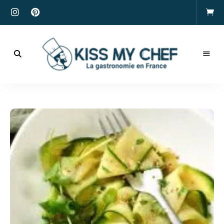
Actualités
gastronomiques
Kiss
et
recettes
My
Chef