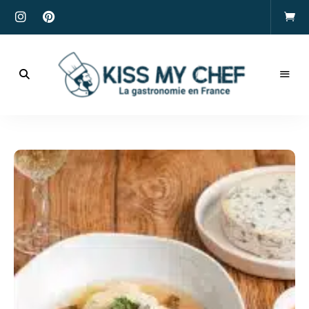
Actualités
gastronomiques
Kiss
et
recettes
My
Chef