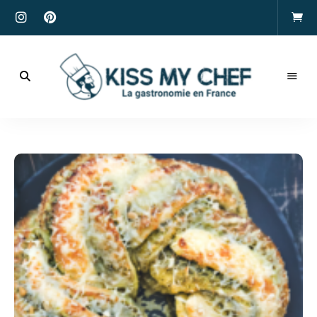
Actualités
gastronomiques
Kiss
et
recettes
My
Chef