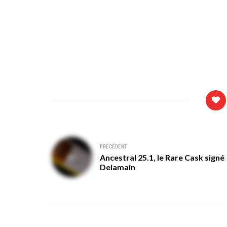
Navigation
PRÉCÉDENT
Ancestral 25.1, le Rare Cask signé
de
Delamain
l’article