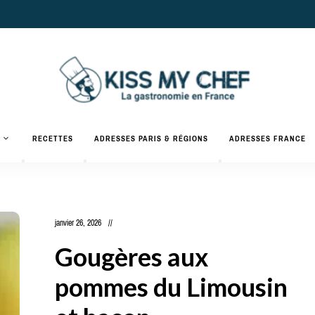
Actualités
gastronomiques
Kiss
RECETTES
ADRESSES PARIS & RÉGIONS
ADRESSES FRANCE
et
recettes
My
Chef
janvier 26, 2026
Gougères aux
pommes du Limousin