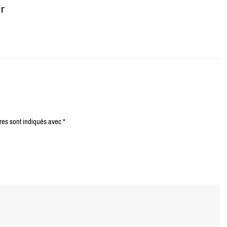
er
res sont indiqués avec
*