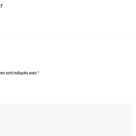
er
res sont indiqués avec
*