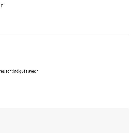
er
res sont indiqués avec
*