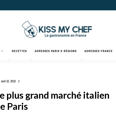
Actualités
gastronomiques
Kiss
RECETTES
ADRESSES PARIS & RÉGIONS
ADRESSES FRANCE
et
recettes
My
Chef
avril 16, 2019
le plus grand marché italien
e Paris