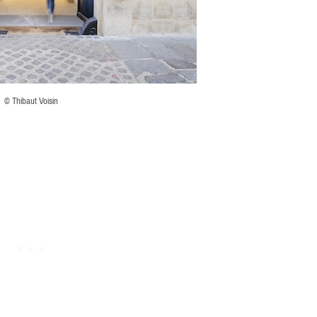
© Thibaut Voisin