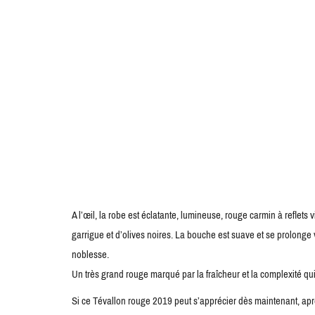
A l’œil, la robe est éclatante, lumineuse, rouge carmin à reflet
garrigue et d’olives noires. La bouche est suave et se prolonge
noblesse.
Un très grand rouge marqué par la fraîcheur et la complexité 
Si ce Tévallon rouge 2019 peut s’apprécier dès maintenant, aprè