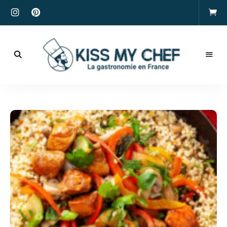
Actualités
gastronomiques
Kiss
et
recettes
My
Chef