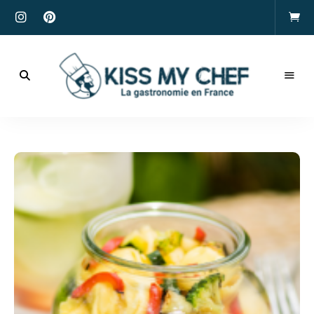
Actualités
gastronomiques
Kiss
et
recettes
My
Chef