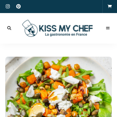
Actualités
gastronomiques
Kiss
et
recettes
My
Chef