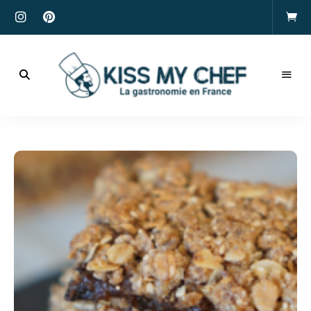
Actualités
gastronomiques
Kiss
et
recettes
My
Chef